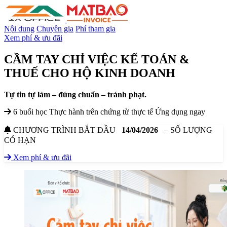
Nội dung
Chuyên gia
Phí tham gia
Xem phí & ưu đãi
CẦM TAY CHỈ VIỆC KẾ TOÁN &
THUẾ
CHO HỘ KINH DOANH
Tự tin tự làm – đúng chuẩn – tránh phạt.
6 buổi học
Thực hành trên chứng từ thực tế
Ứng dụng ngay
CHƯƠNG TRÌNH BẮT ĐẦU
14/04/2026
– SỐ LƯỢNG
CÓ HẠN
Xem phí & ưu đãi