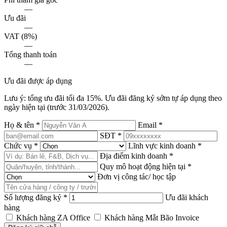
—
Ưu đãi
—
VAT (8%)
—
Tổng thanh toán
—
Ưu đãi được áp dụng
Lưu ý: tổng ưu đãi tối đa 15%. Ưu đãi đăng ký sớm tự áp dụng theo
ngày hiện tại (trước 31/03/2026).
Họ & tên
*
Email
*
SĐT
*
Chức vụ
*
Lĩnh vực kinh doanh
*
Địa điểm kinh doanh
*
Quy mô hoạt động hiện tại
*
Đơn vị công tác/ học tập
Số lượng đăng ký
*
Ưu đãi khách
hàng
Khách hàng ZA Office
Khách hàng Mắt Bão Invoice